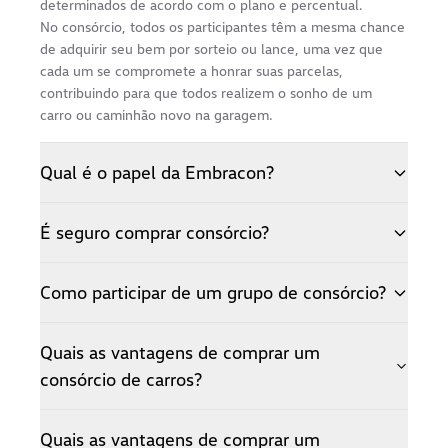
determinados de acordo com o plano e percentual.
No consórcio, todos os participantes têm a mesma chance
de adquirir seu bem por sorteio ou lance, uma vez que
cada um se compromete a honrar suas parcelas,
contribuindo para que todos realizem o sonho de um
carro ou caminhão novo na garagem.
Qual é o papel da Embracon?
Lorem Ipsum
is simply dummy text of the printing and
É seguro comprar consórcio?
typesetting industry. Lorem Ipsum has been the industry's
standard dummy text ever since the 1500s, when an
Lorem Ipsum
is simply dummy text of the printing and
unknown printer took a galley of type and scrambled it to
Como participar de um grupo de consórcio?
typesetting industry. Lorem Ipsum has been the industry's
make a type specimen book. It has survived not only five
standard dummy text ever since the 1500s, when an
centuries, but also the leap into electronic typesetting,
Lorem Ipsum
is simply dummy text of the printing and
unknown printer took a galley of type and scrambled it to
remaining essentially unchanged.
Quais as vantagens de comprar um
typesetting industry. Lorem Ipsum has been the industry's
make a type specimen book. It has survived not only five
standard dummy text ever since the 1500s, when an
consórcio de carros?
centuries, but also the leap into electronic typesetting,
unknown printer took a galley of type and scrambled it to
remaining essentially unchanged.
.
make a type specimen book. It has survived not only five
Quais as vantagens de comprar um
centuries, but also the leap into electronic typesetting,