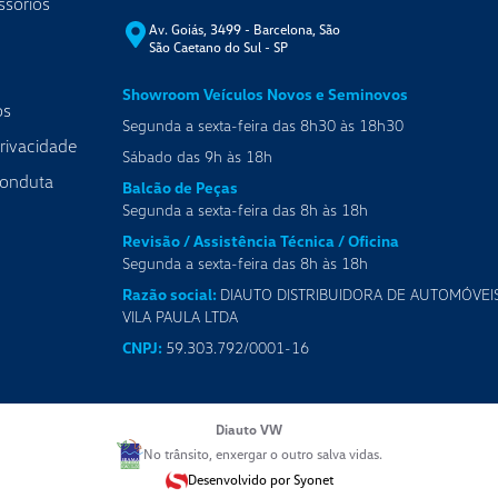
ssórios
Av. Goiás, 3499 - Barcelona, São
São Caetano do Sul
-
SP
Showroom Veículos Novos e Seminovos
os
Segunda a sexta-feira das 8h30 às 18h30
Privacidade
Sábado das 9h às 18h
Conduta
Balcão de Peças
Segunda a sexta-feira das 8h às 18h
Revisão / Assistência Técnica / Oficina
Segunda a sexta-feira das 8h às 18h
Razão social:
DIAUTO DISTRIBUIDORA DE AUTOMÓVEI
VILA PAULA LTDA
CNPJ:
59.303.792/0001-16
Diauto VW
No trânsito, enxergar o outro salva vidas.
Desenvolvido por Syonet