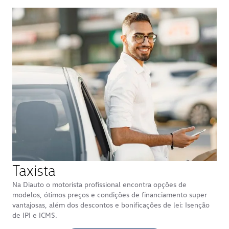
estoque a pronta entrega utilizando sua carta bônus
Volkswagen. Consulte-nos para mais informações.
Somos a melhor concessionária em atendimento da Grande
São Paulo. Venha e comprove!
Nossos vendedores estão prontos pra te atender e fornecer
todas as informações sobre a compra do seu novo Volkswagen.
* Empregados, Aposentados e Prestadores de Serviços interno
da Volkswagen do Brasil, tem direito de adquirir 3 (
três
)
veículos a cada 365 (
trezentos e sessenta e cinco
) dias. Para as
demais empresas do Grupo Volkswagen (Volkswagen Serviços
Financeiros, MAN, Scania, Audi, Porsche Consulting, Ducati do
Brasil e Celan), seus empregados são elegíveis à aquisição de 1
(um) veículo a cada 180 (cento e oitenta) dias.
Taxista
Na Diauto o motorista profissional encontra opções de
modelos, ótimos preços e condições de financiamento super
vantajosas, além dos descontos e bonificações de lei: Isenção
de IPI e ICMS.