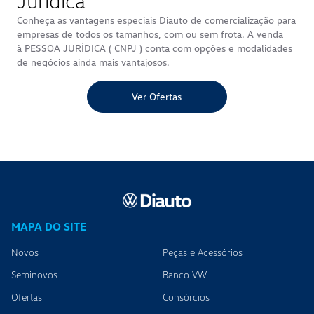
Juridica
Conheça as vantagens especiais Diauto de comercialização para
empresas de todos os tamanhos, com ou sem frota. A venda
à PESSOA JURÍDICA ( CNPJ ) conta com opções e modalidades
de negócios ainda mais vantajosos.
O departamento comercial da Diauto para vendas à empresas
frotistas ou não, buscam soluções integradas com a realidade
Ver Ofertas
econômica e as opções que melhor encaixam com o perfil da
sua empresa.
MAPA DO SITE
Novos
Peças e Acessórios
Seminovos
Banco VW
Ofertas
Consórcios