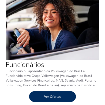
Funcionários
Funcionário ou aposentado da Volkswagen do Brasil e
Funcionário ativo Grupo Volkswagen (Volkswagen do Brasil,
Volkswagen Serviços Financeiros, MAN, Scania, Audi, Porsche
Consulting, Ducati do Brasil e Celan), seja muito bem vindo à
Diauto!!
Faça seu pedido de compra conosco e tenha todo o suporte
Ver Ofertas
e benefícios/descontos de funcionário Volkswagen.
E agora você também pode comprar seu carro do nosso